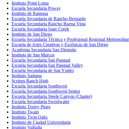
Instituto Point Loma
Escuela Secundaria Poway
Instituto de Ramona
Escuela Secundaria de Rancho Bernardo
Escuela Secundaria Rancho Buena Vista
Escuela Secundaria Sage Creek
Instituto de San Diego
Escuela Secundaria Técnica y Profesional Regional Metropolita
Escuela de Artes Creativas y Escénicas de San Diego
Academia Secundaria San Dieguito
Instituto de San Marcos
Escuela Secundaria San Pasqual
Escuela Secundaria San Pasqual Valley
Escuela Secundaria de San Ysidro
Instituto Santana
Scripps Ranch High
Escuela Secundaria Southwest
Escuela Secundaria Southwest Senior
Escuela Secundaria Steele Canyon (Charter)
Escuela Secundaria Sweetwater
Instituto Torrey Pines
Instituto Twain
Instituto Twin Oaks
Instituto de Ciudad Universitaria
Instituto Valhalla