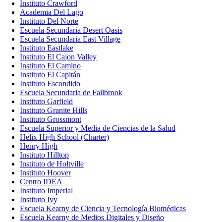
Instituto Crawford
Academia Del Lago
Instituto Del Norte
Escuela Secundaria Desert Oasis
Escuela Secundaria East Village
Instituto Eastlake
Instituto El Cajon Valley
Instituto El Camino
Instituto El Capitán
Instituto Escondido
Escuela Secundaria de Fallbrook
Instituto Garfield
Instituto Granite Hills
Instituto Grossmont
Escuela Superior y Media de Ciencias de la Salud
Helix High School (Charter)
Henry High
Instituto Hilltop
Instituto de Holtville
Instituto Hoover
Centro IDEA
Instituto Imperial
Instituto Ivy
Escuela Kearny de Ciencia y Tecnología Biomédicas
Escuela Kearny de Medios Digitales y Diseño