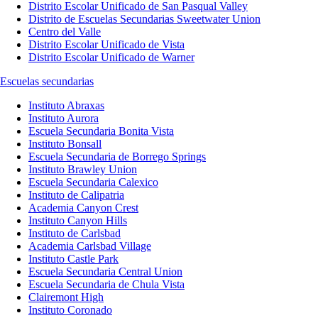
Distrito Escolar Unificado de San Pasqual Valley
Distrito de Escuelas Secundarias Sweetwater Union
Centro del Valle
Distrito Escolar Unificado de Vista
Distrito Escolar Unificado de Warner
Escuelas secundarias
Instituto Abraxas
Instituto Aurora
Escuela Secundaria Bonita Vista
Instituto Bonsall
Escuela Secundaria de Borrego Springs
Instituto Brawley Union
Escuela Secundaria Calexico
Instituto de Calipatria
Academia Canyon Crest
Instituto Canyon Hills
Instituto de Carlsbad
Academia Carlsbad Village
Instituto Castle Park
Escuela Secundaria Central Union
Escuela Secundaria de Chula Vista
Clairemont High
Instituto Coronado